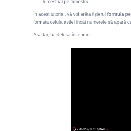
trimestrial pe trimestru.
În acest tutorial, vă voi arăta fișierul
formula pe
formata celula astfel încât numerele să apară c
Asadar, haideti sa începem!