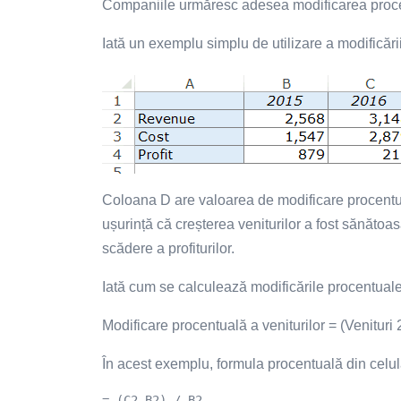
Companiile urmăresc adesea modificarea procentu
Iată un exemplu simplu de utilizare a modificări
Coloana D are valoarea de modificare procentua
ușurință că creșterea veniturilor a fost sănătoas
scădere a profiturilor.
Iată cum se calculează modificările procentuale
Modificare procentuală a veniturilor = (Venituri 
În acest exemplu, formula procentuală din celu
= (C2-B2) / B2