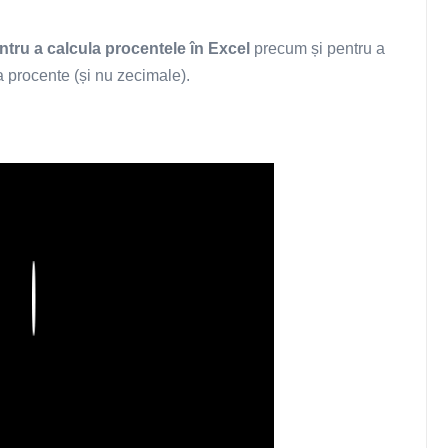
ntru a calcula procentele în Excel
precum și pentru a
a procente (și nu zecimale).
Play