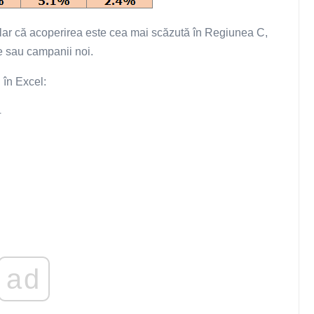
clar că acoperirea este cea mai scăzută în Regiunea C,
e sau campanii noi.
 în Excel:
i
ad