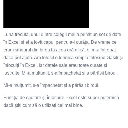
Luna trecută, unul dintre colegii mei a primit un set de date
în Excel și el a lovit capul pentru a-l curăța. De vreme ce
eram singurul din birou la acea oră mică, el m-a întrebat
dacă pot ajuta. Am folosit o tehnică simplă folosind Găsiți și
înlocuiți în Excel, iar datele sale erau toate curate și
lustruite. Mi-a mulțumit, s-a împachetat și a părăsit biroul.
Mi-a mulțumit, s-a împachetat și a părăsit biroul.
Funcția de căutare și înlocuire Excel este super puternică
dacă știți cum să o utilizați cel mai bine.