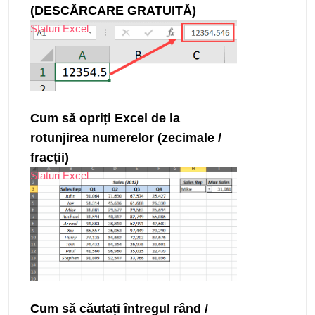
(DESCĂRCARE GRATUITĂ)
Sfaturi Excel
Cum să opriți Excel de la
rotunjirea numerelor (zecimale /
fracții)
Sfaturi Excel
Cum să căutați întregul rând /