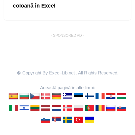
coloană în Excel
- SPONSORED AD -
� Copyright By Excel-Lib.net
. All Rights Reserved.
Această pagină în alte limbi: