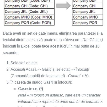
Dacă aveți un set de date imens, eliminarea parantezei și a
textului dintre acesta vă poate dura câteva ore. Dar Găsiți și
înlocuiți în Excel poate face acest lucru în mai puțin de 10
secunde.
Selectați datele
Accesați Acasă -> Găsiți și selectați -> Înlocuiți
(Comandă rapidă de la tastatură -
Control + H
)
În caseta de dialog Găsiți și înlocuiți:
Gaseste ce:
(*)
Notă Am folosit un asterisc, care este un caracter
wildcard care reprezintă orice număr de caractere.