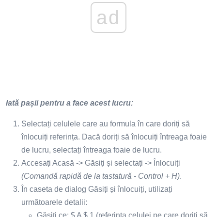
ad
Iată pașii pentru a face acest lucru:
Selectați celulele care au formula în care doriți să
înlocuiți referința. Dacă doriți să înlocuiți întreaga foaie
de lucru, selectați întreaga foaie de lucru.
Accesați Acasă -> Găsiți și selectați -> Înlocuiți
(Comandă rapidă de la tastatură - Control + H)
.
În caseta de dialog Găsiți și înlocuiți, utilizați
următoarele detalii:
Găsiți ce: $ A $ 1 (referința celulei pe care doriți să