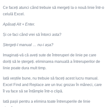
Ce faceți atunci când trebuie să mergeți la o nouă linie într-o
celulă Excel.
Apăsați Alt + Enter.
Și ce faci când vrei să întorci asta?
Ștergeți-l manual … nu-i așa?
Imaginați-vă că aveți sute de întreruperi de linie pe care
doriți să le ștergeți. eliminarea manuală a întreruperilor de
linie poate dura mult timp.
Iată veștile bune, nu trebuie să faceți acest lucru manual.
Excel Find and Replace are un truc grozav în mâneci, care
îl va face să se întâmple într-o clipă.
Iată pașii pentru a elimina toate întreruperile de linie