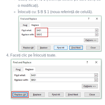
o modificați).
Înlocuiți cu: $ B $ 1 (noua referință de celulă).
Faceți clic pe Înlocuiți toate.